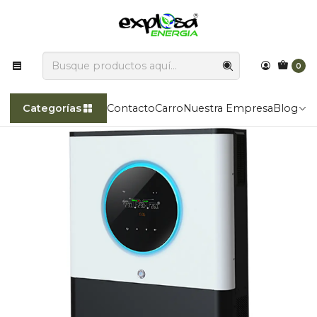
Explosa Energía transforma la luz del sol en poder!!
Inicio
Categorías
Inversores de voltaje
Axpert MAX E 11kW 48V
0
Categorías
Contacto
Carro
Nuestra Empresa
Blog