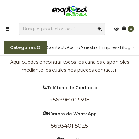
Explosa Energía transforma la luz del sol en poder!!
Inicio
Contacto
0
Contáctanos
Categorías
Contacto
Carro
Nuestra Empresa
Blog
Aquí puedes encontrar todos los canales disponibles
mediante los cuales nos puedes contactar.
Teléfono de Contacto
+56996703398
Número de WhatsApp
5693401 5025