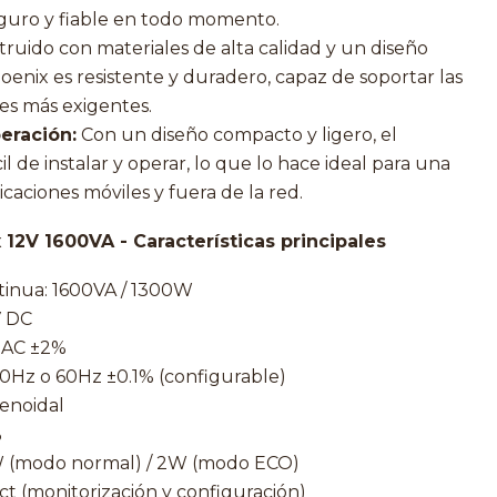
guro y fiable en todo momento.
ruido con materiales de alta calidad y un diseño
hoenix es resistente y duradero, capaz de soportar las
es más exigentes.
peración:
Con un diseño compacto y ligero, el
il de instalar y operar, lo que lo hace ideal para una
caciones móviles y fuera de la red.
 12V 1600VA - Características principales
ntinua: 1600VA / 1300W
V DC
V AC ±2%
50Hz o 60Hz ±0.1% (configurable)
enoidal
%
 (modo normal) / 2W (modo ECO)
t (monitorización y configuración)