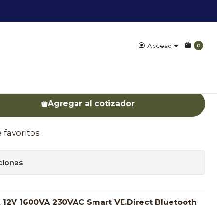
Acceso
0
nix 12V 1600VA
régalo a tu cotizador. Luego podrás enviar el listado
Agregar al cotizador
e favoritos
ciones
x 12V 1600VA 230VAC Smart VE.Direct Bluetooth