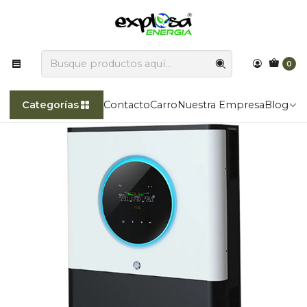
Explosa Energía transforma la luz del sol en poder!!
Inicio
Categorías
Inversores de voltaje
Axpert MAX II 8000W
0
Categorías
Contacto
Carro
Nuestra Empresa
Blog