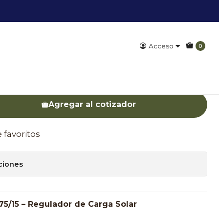
Acceso
0
T 75/15
régalo a tu cotizador. Luego podrás enviar el listado
Agregar al cotizador
e favoritos
ciones
75/15 – Regulador de Carga Solar