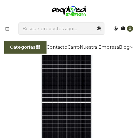
Explosa Energía transforma la luz del sol en poder!!
Inicio
Categorías
Paneles Fotovoltaicos
Panel Solar Fotovoltaico RISEN 610Wp Topcon Bifacial
0
Categorías
Contacto
Carro
Nuestra Empresa
Blog