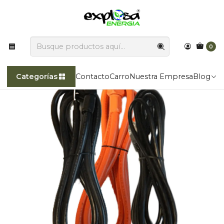
Explosa Energía transforma la luz del sol en poder!!
Inicio
Categorías
Baterías de ciclo profundo
Pylontech Kit de Cables para batería US/UP/UF
0
Categorías
Contacto
Carro
Nuestra Empresa
Blog