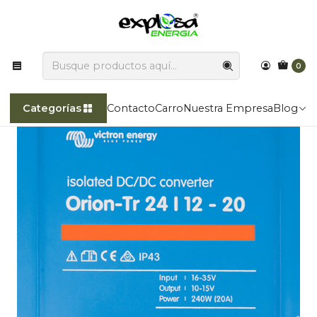
Explosa Energía transforma la luz del sol en poder!!
Inicio
Categorías
Conversores DC/DC
Victron Conversor DC/DC Orion-Tr Smart 24/12V-20A
0
Categorías
Contacto
Carro
Nuestra Empresa
Blog